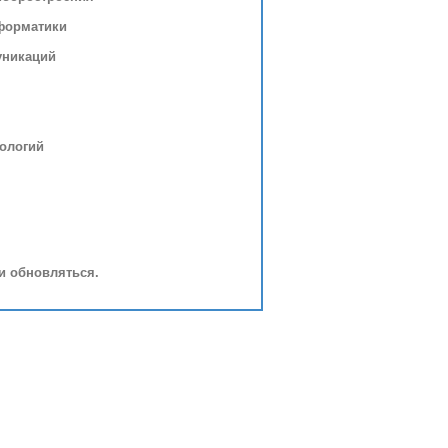
нформатики
уникаций
нологий
и обновляться.