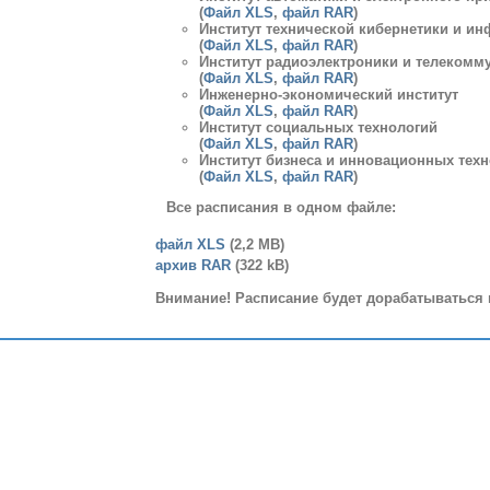
(
Файл XLS
,
файл RAR
)
Институт технической кибернетики и и
(
Файл XLS
,
файл RAR
)
Институт радиоэлектроники и телекомм
(
Файл XLS
,
файл RAR
)
Инженерно-экономический институт
(
Файл XLS
,
файл RAR
)
Институт социальных технологий
(
Файл XLS
,
файл RAR
)
Институт бизнеса и инновационных тех
(
Файл XLS
,
файл RAR
)
Все расписания в одном файле:
файл XLS
(2,2 MB)
архив RAR
(322 kB)
Внимание! Расписание будет дорабатываться 